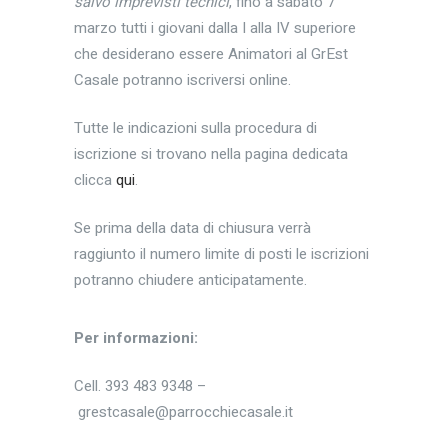
salvo imprevisti tecnici
, fino a sabato 7
marzo tutti i giovani dalla I alla IV superiore
che desiderano essere Animatori al GrEst
Casale potranno iscriversi online.
Tutte le indicazioni sulla procedura di
iscrizione si trovano nella pagina dedicata
clicca
qui
.
Se prima della data di chiusura verrà
raggiunto il numero limite di posti le iscrizioni
potranno chiudere anticipatamente.
Per informazioni:
Cell. 393 483 9348 –
grestcasale@parrocchiecasale.it