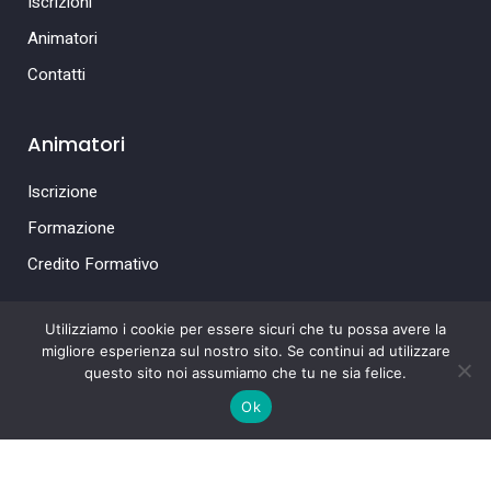
Iscrizioni
Animatori
Contatti
Animatori
Iscrizione
Formazione
Credito Formativo
Utilizziamo i cookie per essere sicuri che tu possa avere la
migliore esperienza sul nostro sito. Se continui ad utilizzare
questo sito noi assumiamo che tu ne sia felice.
Ok
Copyright © 2022-2026
Parrocchia Santa Maria Assunta
– Casale sul Sile.
Tutti i diritti riservati.
Admin login